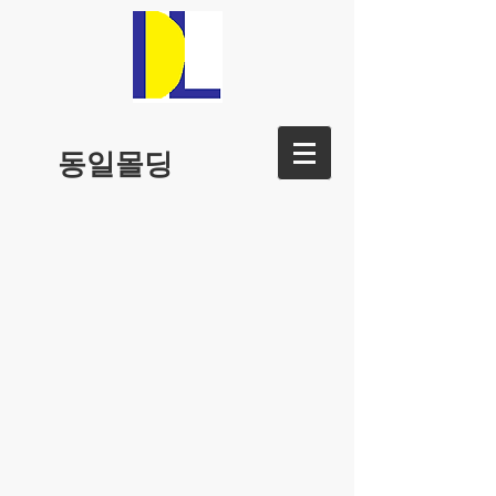
동일몰딩
코너비드(10x10)
코너비드(18x18)